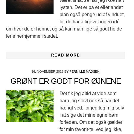
været små, så har jeg ikke haft
lysten. Det er på et eller andet
plan også penge ud af vinduet,
for de har alligevel ingen idé
om hvor de er henne, og så kan man lige så godt holde
ferie herhjemme i stedet.
READ MORE
16. NOVEMBER 2018
BY
PERNILLE MADSEN
GRØNT ER GODT FOR ØJNENE
Det fik jeg altid at vide som
barn, og sjovt nok så har det
hængt ved, for jeg tog mig selv
i at sige det mine egne børn
forleden. Om det også gælder
for min favorit-te, ved jeg ikke,