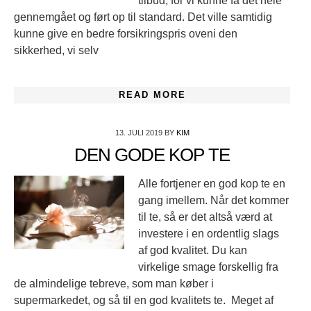
tilbud, for vi kunne få det hele
gennemgået og ført op til standard. Det ville samtidig
kunne give en bedre forsikringspris oveni den
sikkerhed, vi selv
READ MORE
13. JULI 2019
BY
KIM
DEN GODE KOP TE
Alle fortjener en god kop te en
gang imellem. Når det kommer
til te, så er det altså værd at
investere i en ordentlig slags
af god kvalitet. Du kan
virkelige smage forskellig fra
de almindelige tebreve, som man køber i
supermarkedet, og så til en god kvalitets te. Meget af