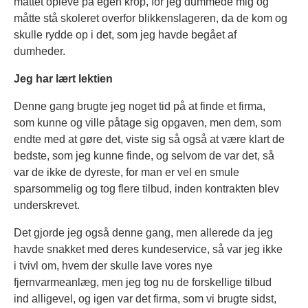
måttet opleve på egen krop, for jeg dummede mig og
måtte stå skoleret overfor blikkenslageren, da de kom og
skulle rydde op i det, som jeg havde begået af
dumheder.
Jeg har lært lektien
Denne gang brugte jeg noget tid på at finde et firma,
som kunne og ville påtage sig opgaven, men dem, som
endte med at gøre det, viste sig så også at være klart de
bedste, som jeg kunne finde, og selvom de var det, så
var de ikke de dyreste, for man er vel en smule
sparsommelig og tog flere tilbud, inden kontrakten blev
underskrevet.
Det gjorde jeg også denne gang, men allerede da jeg
havde snakket med deres kundeservice, så var jeg ikke
i tvivl om, hvem der skulle lave vores nye
fjernvarmeanlæg, men jeg tog nu de forskellige tilbud
ind alligevel, og igen var det firma, som vi brugte sidst,