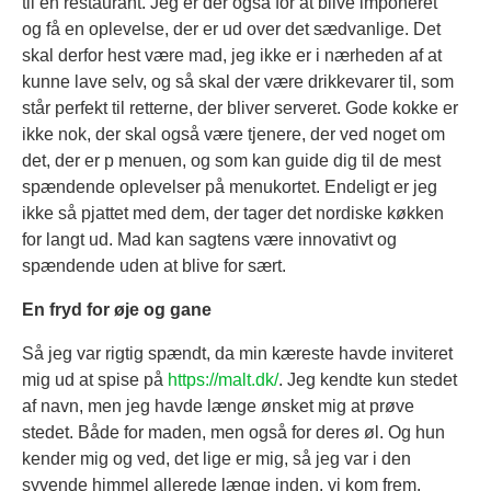
til en restaurant. Jeg er der også for at blive imponeret
og få en oplevelse, der er ud over det sædvanlige. Det
skal derfor hest være mad, jeg ikke er i nærheden af at
kunne lave selv, og så skal der være drikkevarer til, som
står perfekt til retterne, der bliver serveret. Gode kokke er
ikke nok, der skal også være tjenere, der ved noget om
det, der er p menuen, og som kan guide dig til de mest
spændende oplevelser på menukortet. Endeligt er jeg
ikke så pjattet med dem, der tager det nordiske køkken
for langt ud. Mad kan sagtens være innovativt og
spændende uden at blive for sært.
En fryd for øje og gane
Så jeg var rigtig spændt, da min kæreste havde inviteret
mig ud at spise på
https://malt.dk/
. Jeg kendte kun stedet
af navn, men jeg havde længe ønsket mig at prøve
stedet. Både for maden, men også for deres øl. Og hun
kender mig og ved, det lige er mig, så jeg var i den
syvende himmel allerede længe inden, vi kom frem.