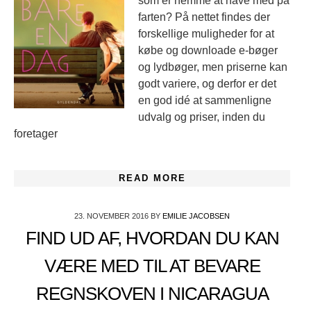
som er nemme at have med på
farten? På nettet findes der
forskellige muligheder for at
købe og downloade e-bøger
og lydbøger, men priserne kan
godt variere, og derfor er det
en god idé at sammenligne
udvalg og priser, inden du
foretager
READ MORE
23. NOVEMBER 2016
BY
EMILIE JACOBSEN
FIND UD AF, HVORDAN DU KAN
VÆRE MED TIL AT BEVARE
REGNSKOVEN I NICARAGUA