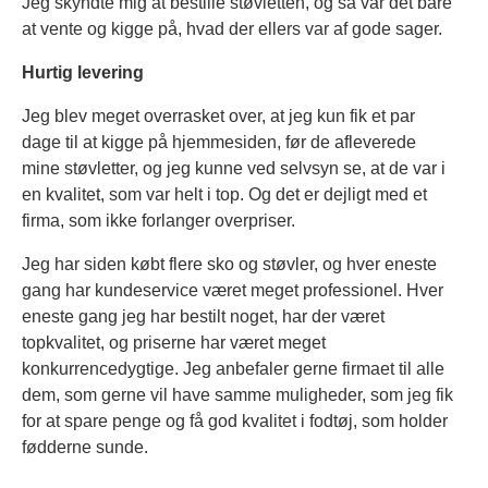
Jeg skyndte mig at bestille støvletten, og så var det bare
at vente og kigge på, hvad der ellers var af gode sager.
Hurtig levering
Jeg blev meget overrasket over, at jeg kun fik et par
dage til at kigge på hjemmesiden, før de afleverede
mine støvletter, og jeg kunne ved selvsyn se, at de var i
en kvalitet, som var helt i top. Og det er dejligt med et
firma, som ikke forlanger overpriser.
Jeg har siden købt flere sko og støvler, og hver eneste
gang har kundeservice været meget professionel. Hver
eneste gang jeg har bestilt noget, har der været
topkvalitet, og priserne har været meget
konkurrencedygtige. Jeg anbefaler gerne firmaet til alle
dem, som gerne vil have samme muligheder, som jeg fik
for at spare penge og få god kvalitet i fodtøj, som holder
fødderne sunde.