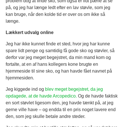
problem dog at finde sko, som også er lidt pæne at se
på, og jeg har længe ledt efter en lav støvle, som jeg
kan bruge, når den kolde tid er over os om ikke så
længe.
Lækkert udvalg online
Jeg har ikke kunnet finde et sted, hvor jeg har kunne
spare lidt penge og samtidig få gode sko og støvler, så
derfor var jeg meget begejstret, da min mand kom og
fortalte, at en af hans kollegers kone brugte en
hjemmeside til sine sko, og han havde fået navnet på
hjemmesiden.
Jeg kiggede ind og
blev meget begejstret, da jeg
opdagede, at de havde Arcopedico.
Og de havde faktisk
en sort støvlet ligesom den, jeg havde tænkt på, at jeg
gerne ville have – og endda til en pris noget lavere end
den, som jeg skulle betale andre steder.