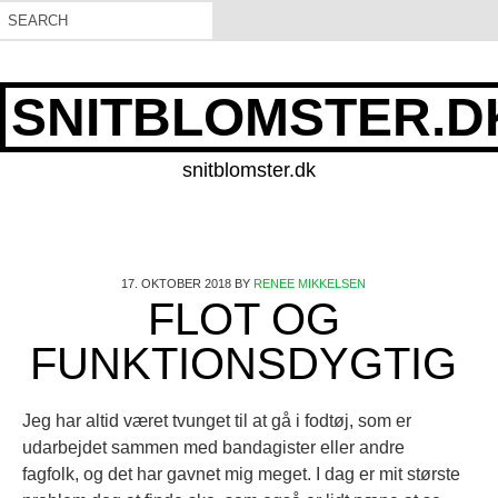
SNITBLOMSTER.D
snitblomster.dk
17. OKTOBER 2018
BY
RENEE MIKKELSEN
FLOT OG
FUNKTIONSDYGTIG
Jeg har altid været tvunget til at gå i fodtøj, som er
udarbejdet sammen med bandagister eller andre
fagfolk, og det har gavnet mig meget. I dag er mit største